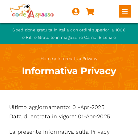
Skip
to
Toggl
Navig
content
Spedizione gratuita in Italia con ordini superiori a 100€
o Ritiro Gratuito in magazzino Campi Bisenzio
Home
Shop
Home
»
Informativa Privacy
EasyCart
NEW!
Informativa Privacy
Offerte
Blog
Chi siamo
Ultimo aggiornamento: 01-Apr-2025
Data di entrata in vigore: 01-Apr-2025
La presente Informativa sulla Privacy