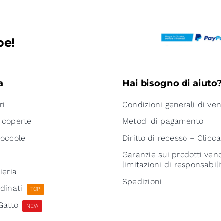
pe!
a
Hai bisogno di aiuto
ri
Condizioni generali di ven
 coperte
Metodi di pagamento
coccole
Diritto di recesso – Clicca
Garanzie sui prodotti vend
limitazioni di responsabili
ieria
Spedizioni
dinati
TOP
Gatto
NEW