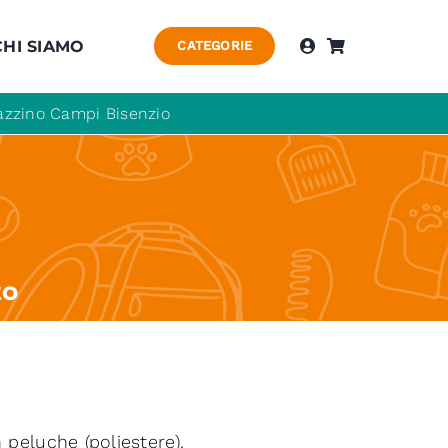
CHI SIAMO
CATEGORIE
agazzino Campi Bisenzio
to
 peluche (poliestere).