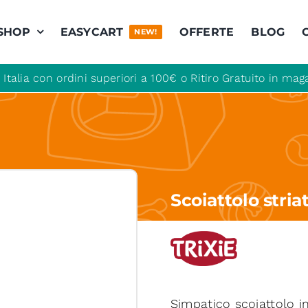
SHOP
EASYCART
OFFERTE
BLOG
NEW!
 Italia con ordini superiori a 100€ o Ritiro Gratuito in m
Scoiattolo stria
Simpatico scoiattolo in